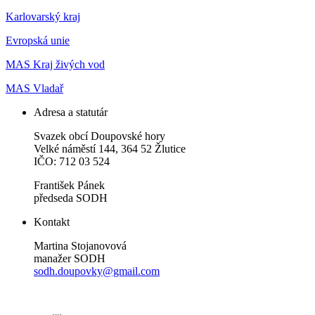
Karlovarský kraj
Evropská unie
MAS Kraj živých vod
MAS Vladař
Adresa a statutár
Svazek obcí Doupovské hory
Velké náměstí 144, 364 52 Žlutice
IČO: 712 03 524
František Pánek
předseda SODH
Kontakt
Martina Stojanovová
manažer SODH
sodh.doupovky@gmail.com