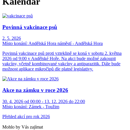
Kalendář
Povinná vakcinace psů
2. 5. 2026
Místo konání:
Andělská Hora náměstí - Andělská Hora
Povinná vakcinace psů proti vzteklině se koná v sobotu 2. května
2026 od 9:00 v Andělské Hoře. Na akci bude možné zakoupit
vakcíny, včetně kombinované vakcíny a antiparazitik. Dále bude
možnost aplikace mikročipů dle platné legislativy.
Akce na zámku v roce 2026
30. 4. 2026 od 00:00 - 13. 12. 2026 do 22:00
Místo konání:
Zámek - Toužim
Přehled akcí pro rok 2026
Mohlo by Vás zajímat