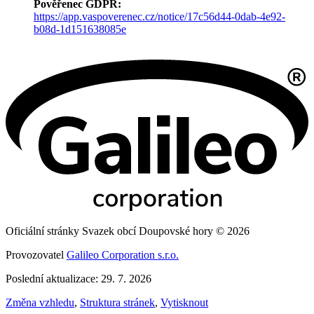
Pověřenec GDPR:
https://app.vaspoverenec.cz/notice/17c56d44-0dab-4e92-
b08d-1d151638085e
Oficiální stránky Svazek obcí Doupovské hory © 2026
Provozovatel
Galileo Corporation s.r.o.
Poslední aktualizace: 29. 7. 2026
Změna vzhledu
,
Struktura stránek
,
Vytisknout