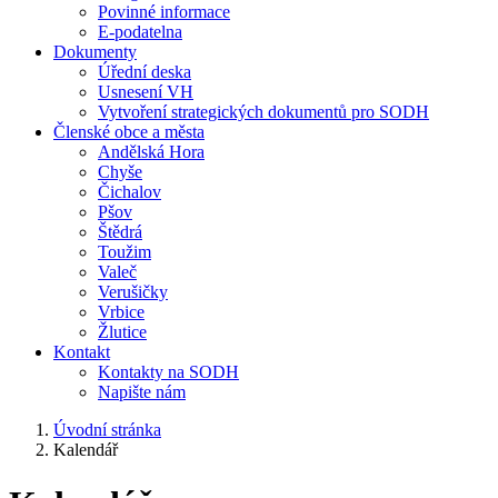
Povinné informace
E-podatelna
Dokumenty
Úřední deska
Usnesení VH
Vytvoření strategických dokumentů pro SODH
Členské obce a města
Andělská Hora
Chyše
Čichalov
Pšov
Štědrá
Toužim
Valeč
Verušičky
Vrbice
Žlutice
Kontakt
Kontakty na SODH
Napište nám
Úvodní stránka
Kalendář