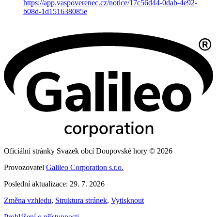
https://app.vaspoverenec.cz/notice/17c56d44-0dab-4e92-
b08d-1d151638085e
Oficiální stránky Svazek obcí Doupovské hory © 2026
Provozovatel
Galileo Corporation s.r.o.
Poslední aktualizace: 29. 7. 2026
Změna vzhledu
,
Struktura stránek
,
Vytisknout
Prohlášení o přístupnosti