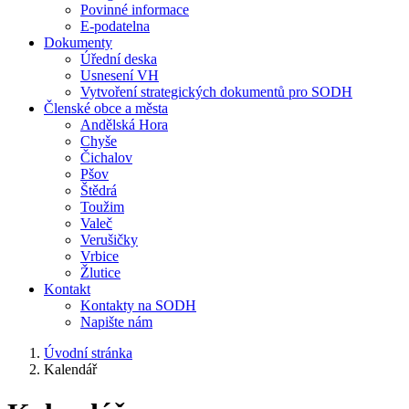
Povinné informace
E-podatelna
Dokumenty
Úřední deska
Usnesení VH
Vytvoření strategických dokumentů pro SODH
Členské obce a města
Andělská Hora
Chyše
Čichalov
Pšov
Štědrá
Toužim
Valeč
Verušičky
Vrbice
Žlutice
Kontakt
Kontakty na SODH
Napište nám
Úvodní stránka
Kalendář