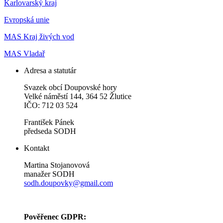
Karlovarský kraj
Evropská unie
MAS Kraj živých vod
MAS Vladař
Adresa a statutár
Svazek obcí Doupovské hory
Velké náměstí 144, 364 52 Žlutice
IČO: 712 03 524
František Pánek
předseda SODH
Kontakt
Martina Stojanovová
manažer SODH
sodh.doupovky@gmail.com
Pověřenec GDPR: