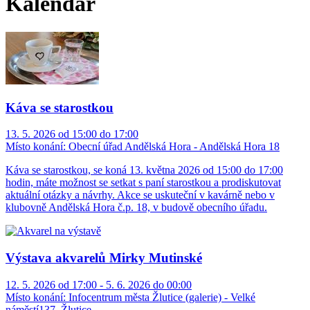
Kalendář
Káva se starostkou
13. 5. 2026 od 15:00 do 17:00
Místo konání:
Obecní úřad Andělská Hora - Andělská Hora 18
Káva se starostkou, se koná 13. května 2026 od 15:00 do 17:00
hodin, máte možnost se setkat s paní starostkou a prodiskutovat
aktuální otázky a návrhy. Akce se uskuteční v kavárně nebo v
klubovně Andělská Hora č.p. 18, v budově obecního úřadu.
Výstava akvarelů Mirky Mutinské
12. 5. 2026 od 17:00 - 5. 6. 2026 do 00:00
Místo konání:
Infocentrum města Žlutice (galerie) - Velké
náměstí137, Žlutice