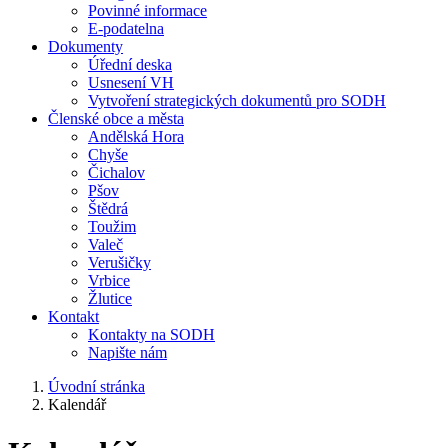
Povinné informace
E-podatelna
Dokumenty
Úřední deska
Usnesení VH
Vytvoření strategických dokumentů pro SODH
Členské obce a města
Andělská Hora
Chyše
Čichalov
Pšov
Štědrá
Toužim
Valeč
Verušičky
Vrbice
Žlutice
Kontakt
Kontakty na SODH
Napište nám
Úvodní stránka
Kalendář