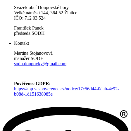
Svazek obcí Doupovské hory
Velké náměstí 144, 364 52 Žlutice
IČO: 712 03 524
František Pánek
předseda SODH
Kontakt
Martina Stojanovová
manažer SODH
sodh.doupovky@gmail.com
Pověřenec GDPR:
https://app.vaspoverenec.cz/notice/17c56d44-0dab-4e92-
b08d-1d151638085e