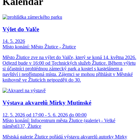
Kalendář
Výlet do Valče
14. 5. 2026
Místo konání:
Město Žlutice - Žlutice
Město Žlutice zve na výlet do Valče, který se koná 14. května 2026.
Odjezd bude v 16:00 od Technických služeb Žlutice. Během výletu
si účastníci prohlédnou zámecký park a kostel s kastelánem a
navštíví i nepřístupná místa. Zájemci se mohou přihlásit v Městské
knihovně ve Žluticích nejpozději do 30.
Výstava akvarelů Mirky Mutinské
12. 5. 2026 od 17:00 - 5. 6. 2026 do 00:00
Místo konání:
Infocentrum města Žlutice (galerie) - Velké
náměstí137, Žlutice
Městská galerie Žlutice pořádá výstavu akvarelů autorky Mirky