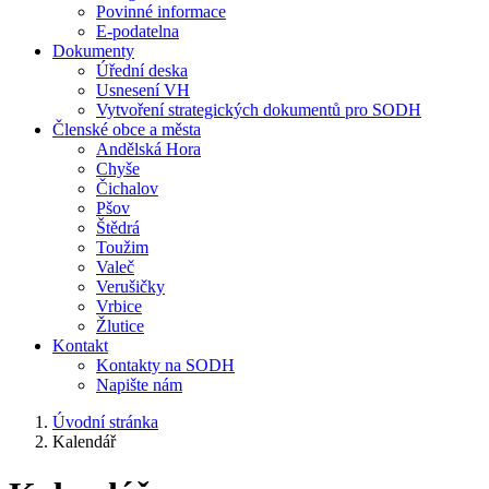
Povinné informace
E-podatelna
Dokumenty
Úřední deska
Usnesení VH
Vytvoření strategických dokumentů pro SODH
Členské obce a města
Andělská Hora
Chyše
Čichalov
Pšov
Štědrá
Toužim
Valeč
Verušičky
Vrbice
Žlutice
Kontakt
Kontakty na SODH
Napište nám
Úvodní stránka
Kalendář