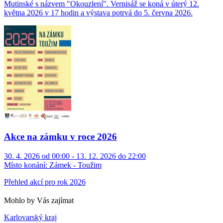
Mutinské s názvem "Okouzlení". Vernisáž se koná v úterý 12.
května 2026 v 17 hodin a výstava potrvá do 5. června 2026.
Akce na zámku v roce 2026
30. 4. 2026 od 00:00 - 13. 12. 2026 do 22:00
Místo konání:
Zámek - Toužim
Přehled akcí pro rok 2026
Mohlo by Vás zajímat
Karlovarský kraj