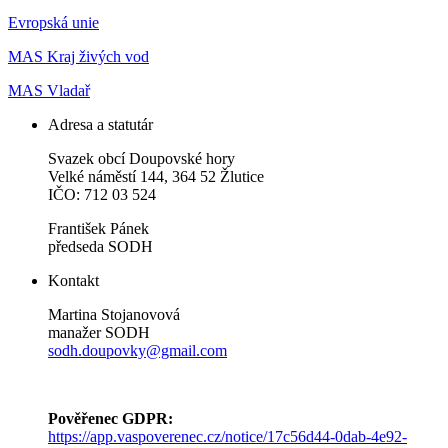
Evropská unie
MAS Kraj živých vod
MAS Vladař
Adresa a statutár
Svazek obcí Doupovské hory
Velké náměstí 144, 364 52 Žlutice
IČO: 712 03 524
František Pánek
předseda SODH
Kontakt
Martina Stojanovová
manažer SODH
sodh.doupovky@gmail.com
Pověřenec GDPR:
https://app.vaspoverenec.cz/notice/17c56d44-0dab-4e92-