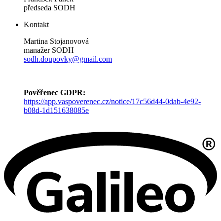
předseda SODH
Kontakt
Martina Stojanovová
manažer SODH
sodh.doupovky@gmail.com
Pověřenec GDPR:
https://app.vaspoverenec.cz/notice/17c56d44-0dab-4e92-
b08d-1d151638085e