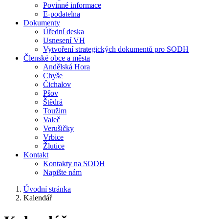
Povinné informace
E-podatelna
Dokumenty
Úřední deska
Usnesení VH
Vytvoření strategických dokumentů pro SODH
Členské obce a města
Andělská Hora
Chyše
Čichalov
Pšov
Štědrá
Toužim
Valeč
Verušičky
Vrbice
Žlutice
Kontakt
Kontakty na SODH
Napište nám
Úvodní stránka
Kalendář