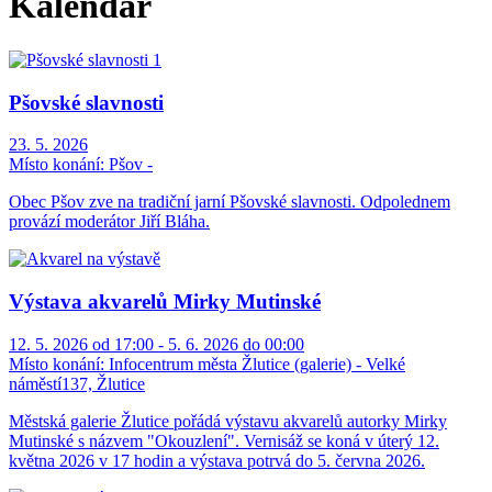
Kalendář
Pšovské slavnosti
23. 5. 2026
Místo konání:
Pšov -
Obec Pšov zve na tradiční jarní Pšovské slavnosti. Odpolednem
provází moderátor Jiří Bláha.
Výstava akvarelů Mirky Mutinské
12. 5. 2026 od 17:00 - 5. 6. 2026 do 00:00
Místo konání:
Infocentrum města Žlutice (galerie) - Velké
náměstí137, Žlutice
Městská galerie Žlutice pořádá výstavu akvarelů autorky Mirky
Mutinské s názvem "Okouzlení". Vernisáž se koná v úterý 12.
května 2026 v 17 hodin a výstava potrvá do 5. června 2026.