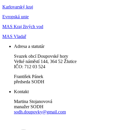
Karlovarský kraj
Evropská unie
MAS Kraj živých vod
MAS Vladař
Adresa a statutár
Svazek obcí Doupovské hory
Velké náměstí 144, 364 52 Žlutice
IČO: 712 03 524
František Pánek
předseda SODH
Kontakt
Martina Stojanovová
manažer SODH
sodh.doupovky@gmail.com