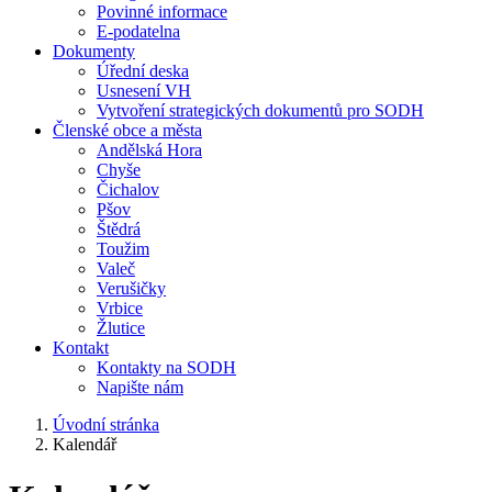
Povinné informace
E-podatelna
Dokumenty
Úřední deska
Usnesení VH
Vytvoření strategických dokumentů pro SODH
Členské obce a města
Andělská Hora
Chyše
Čichalov
Pšov
Štědrá
Toužim
Valeč
Verušičky
Vrbice
Žlutice
Kontakt
Kontakty na SODH
Napište nám
Úvodní stránka
Kalendář