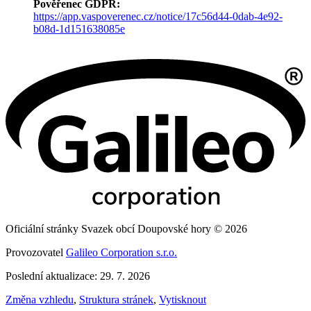
Pověřenec GDPR:
https://app.vaspoverenec.cz/notice/17c56d44-0dab-4e92-
b08d-1d151638085e
Oficiální stránky Svazek obcí Doupovské hory © 2026
Provozovatel
Galileo Corporation s.r.o.
Poslední aktualizace: 29. 7. 2026
Změna vzhledu
,
Struktura stránek
,
Vytisknout