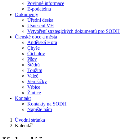
Povinné informace
E-podatelna
Dokumenty
Úřední deska
Usnesení VH
Vytvoření strategických dokumentů pro SODH
Členské obce a města
Andělská Hora
Chyše
Čichalov
Pšov
Štědrá
Toužim
Valeč
Verušičky
Vrbice
Žlutice
Kontakt
Kontakty na SODH
Napište nám
Úvodní stránka
Kalendář