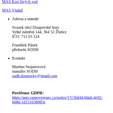
MAS Kraj živých vod
MAS Vladař
Adresa a statutár
Svazek obcí Doupovské hory
Velké náměstí 144, 364 52 Žlutice
IČO: 712 03 524
František Pánek
předseda SODH
Kontakt
Martina Stojanovová
manažer SODH
sodh.doupovky@gmail.com
Pověřenec GDPR:
https://app.vaspoverenec.cz/notice/17c56d44-0dab-4e92-
b08d-1d151638085e