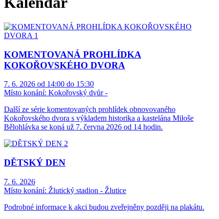
Kalendář
KOMENTOVANÁ PROHLÍDKA
KOKOŘOVSKÉHO DVORA
7. 6. 2026 od 14:00 do 15:30
Místo konání:
Kokořovský dvůr -
Další ze série komentovaných prohlídek obnovovaného
Kokořovského dvora s výkladem historika a kastelána Miloše
Bělohlávka se koná už 7. června 2026 od 14 hodin.
DĚTSKÝ DEN
7. 6. 2026
Místo konání:
Žlutický stadion - Žlutice
Podrobné informace k akci budou zveřejněny později na plakátu.