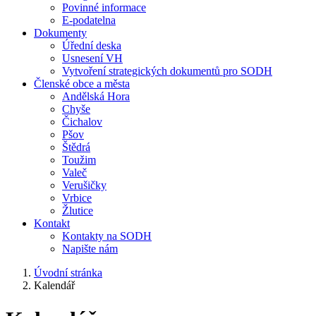
Povinné informace
E-podatelna
Dokumenty
Úřední deska
Usnesení VH
Vytvoření strategických dokumentů pro SODH
Členské obce a města
Andělská Hora
Chyše
Čichalov
Pšov
Štědrá
Toužim
Valeč
Verušičky
Vrbice
Žlutice
Kontakt
Kontakty na SODH
Napište nám
Úvodní stránka
Kalendář