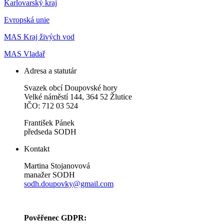
Karlovarský kraj
Evropská unie
MAS Kraj živých vod
MAS Vladař
Adresa a statutár
Svazek obcí Doupovské hory
Velké náměstí 144, 364 52 Žlutice
IČO: 712 03 524
František Pánek
předseda SODH
Kontakt
Martina Stojanovová
manažer SODH
sodh.doupovky@gmail.com
Pověřenec GDPR: