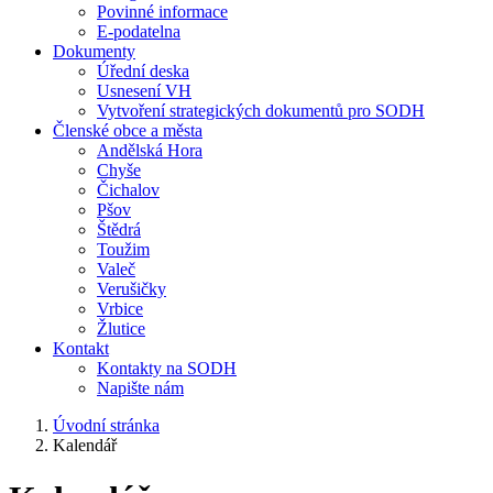
Povinné informace
E-podatelna
Dokumenty
Úřední deska
Usnesení VH
Vytvoření strategických dokumentů pro SODH
Členské obce a města
Andělská Hora
Chyše
Čichalov
Pšov
Štědrá
Toužim
Valeč
Verušičky
Vrbice
Žlutice
Kontakt
Kontakty na SODH
Napište nám
Úvodní stránka
Kalendář