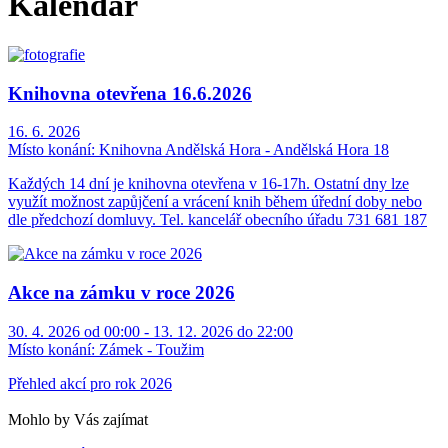
Kalendář
Knihovna otevřena 16.6.2026
16. 6. 2026
Místo konání:
Knihovna Andělská Hora - Andělská Hora 18
Každých 14 dní je knihovna otevřena v 16-17h. Ostatní dny lze
využít možnost zapůjčení a vrácení knih během úřední doby nebo
dle předchozí domluvy. Tel. kancelář obecního úřadu 731 681 187
Akce na zámku v roce 2026
30. 4. 2026 od 00:00 - 13. 12. 2026 do 22:00
Místo konání:
Zámek - Toužim
Přehled akcí pro rok 2026
Mohlo by Vás zajímat