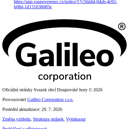
https://app.vaspoverenec.cz/notice/17c56d44-0dab-4e92-
b08d-1d151638085e
Oficiální stránky Svazek obcí Doupovské hory © 2026
Provozovatel
Galileo Corporation s.r.o.
Poslední aktualizace: 29. 7. 2026
Změna vzhledu
,
Struktura stránek
,
Vytisknout
Prohlášení o přístupnosti