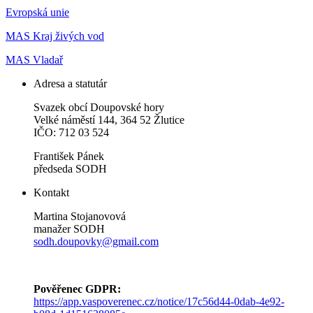
Evropská unie
MAS Kraj živých vod
MAS Vladař
Adresa a statutár
Svazek obcí Doupovské hory
Velké náměstí 144, 364 52 Žlutice
IČO: 712 03 524
František Pánek
předseda SODH
Kontakt
Martina Stojanovová
manažer SODH
sodh.doupovky@gmail.com
Pověřenec GDPR:
https://app.vaspoverenec.cz/notice/17c56d44-0dab-4e92-