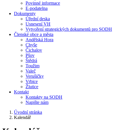
Povinné informace
E-podatelna
Dokumenty
Úřední deska
Usnesení VH
Vytvoření strategických dokumentů pro SODH
Členské obce a města
Andělská Hora
Chyše
Čichalov
Pšov
Štědrá
Toužim
Valeč
Verušičky
Vrbice
Žlutice
Kontakt
Kontakty na SODH
Napište nám
Úvodní stránka
Kalendář