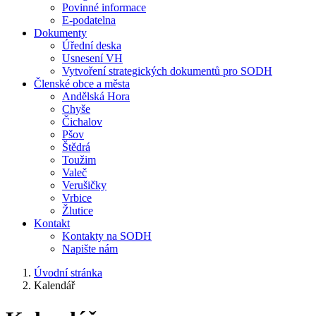
Povinné informace
E-podatelna
Dokumenty
Úřední deska
Usnesení VH
Vytvoření strategických dokumentů pro SODH
Členské obce a města
Andělská Hora
Chyše
Čichalov
Pšov
Štědrá
Toužim
Valeč
Verušičky
Vrbice
Žlutice
Kontakt
Kontakty na SODH
Napište nám
Úvodní stránka
Kalendář