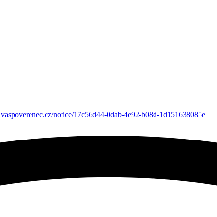
pp.vaspoverenec.cz/notice/17c56d44-0dab-4e92-b08d-1d151638085e