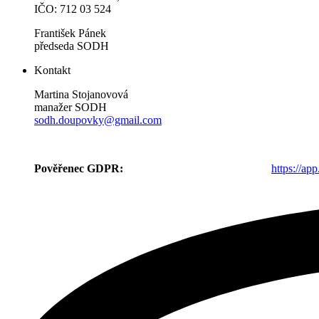
IČO: 712 03 524
František Pánek
předseda SODH
Kontakt
Martina Stojanovová
manažer SODH
sodh.doupovky@gmail.com
Pověřenec GDPR:
https://a