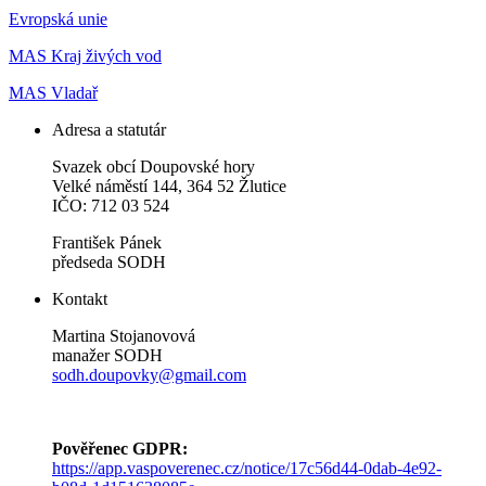
Evropská unie
MAS Kraj živých vod
MAS Vladař
Adresa a statutár
Svazek obcí Doupovské hory
Velké náměstí 144, 364 52 Žlutice
IČO: 712 03 524
František Pánek
předseda SODH
Kontakt
Martina Stojanovová
manažer SODH
sodh.doupovky@gmail.com
Pověřenec GDPR:
https://app.vaspoverenec.cz/notice/17c56d44-0dab-4e92-