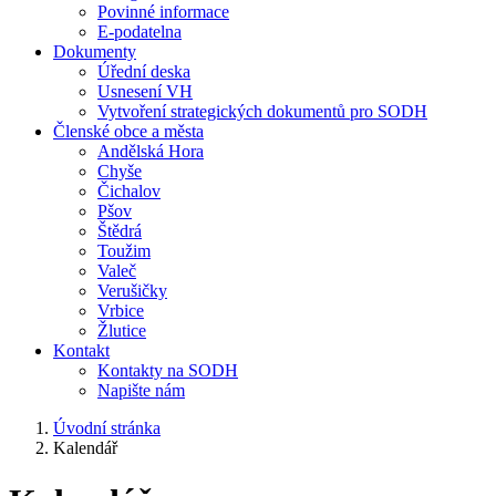
Povinné informace
E-podatelna
Dokumenty
Úřední deska
Usnesení VH
Vytvoření strategických dokumentů pro SODH
Členské obce a města
Andělská Hora
Chyše
Čichalov
Pšov
Štědrá
Toužim
Valeč
Verušičky
Vrbice
Žlutice
Kontakt
Kontakty na SODH
Napište nám
Úvodní stránka
Kalendář