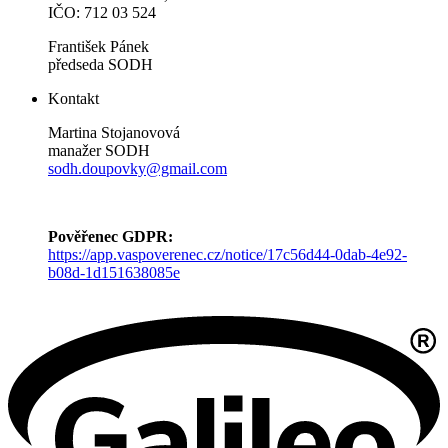
IČO: 712 03 524
František Pánek
předseda SODH
Kontakt
Martina Stojanovová
manažer SODH
sodh.doupovky@gmail.com
Pověřenec GDPR:
https://app.vaspoverenec.cz/notice/17c56d44-0dab-4e92-
b08d-1d151638085e