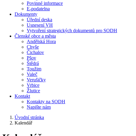
Povinné informace
E-podatelna
Dokumenty
Úřední deska
Usnesení VH
Vytvoření strategických dokumentů pro SODH
Členské obce a města
Andělská Hora
Chyše
Čichalov
Pšov
Štědrá
Toužim
Valeč
Verušičky
Vrbice
Žlutice
Kontakt
Kontakty na SODH
Napište nám
Úvodní stránka
Kalendář