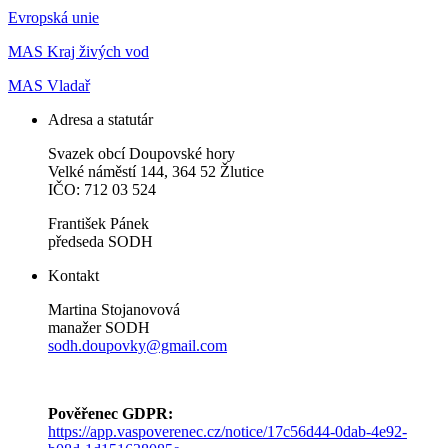
Evropská unie
MAS Kraj živých vod
MAS Vladař
Adresa a statutár
Svazek obcí Doupovské hory
Velké náměstí 144, 364 52 Žlutice
IČO: 712 03 524
František Pánek
předseda SODH
Kontakt
Martina Stojanovová
manažer SODH
sodh.doupovky@gmail.com
Pověřenec GDPR:
https://app.vaspoverenec.cz/notice/17c56d44-0dab-4e92-