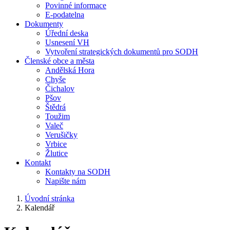
Povinné informace
E-podatelna
Dokumenty
Úřední deska
Usnesení VH
Vytvoření strategických dokumentů pro SODH
Členské obce a města
Andělská Hora
Chyše
Čichalov
Pšov
Štědrá
Toužim
Valeč
Verušičky
Vrbice
Žlutice
Kontakt
Kontakty na SODH
Napište nám
Úvodní stránka
Kalendář