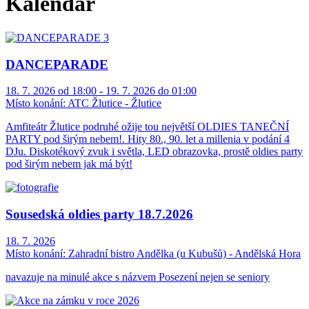
Kalendář
DANCEPARADE
18. 7. 2026 od 18:00 - 19. 7. 2026 do 01:00
Místo konání:
ATC Žlutice - Žlutice
Amfiteátr Žlutice podruhé ožije tou největší OLDIES TANEČNÍ
PARTY pod širým nebem!. Hity 80., 90. let a millenia v podání 4
DJu. Diskotékový zvuk i světla, LED obrazovka, prostě oldies party
pod širým nebem jak má být!
Sousedská oldies party 18.7.2026
18. 7. 2026
Místo konání:
Zahradní bistro Andělka (u Kubušů) - Andělská Hora
navazuje na minulé akce s názvem Posezení nejen se seniory