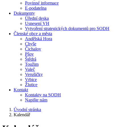
Povinné informace
E-podatelna
Dokumenty
Úřední deska
Usnesení VH
Vytvoření strategických dokumentů pro SODH
Členské obce a města
Andělská Hora
Chyše
Čichalov
Pšov
Štědrá
Toužim
Valeč
Verušičky
Vrbice
Žlutice
Kontakt
Kontakty na SODH
Napište nám
Úvodní stránka
Kalendář