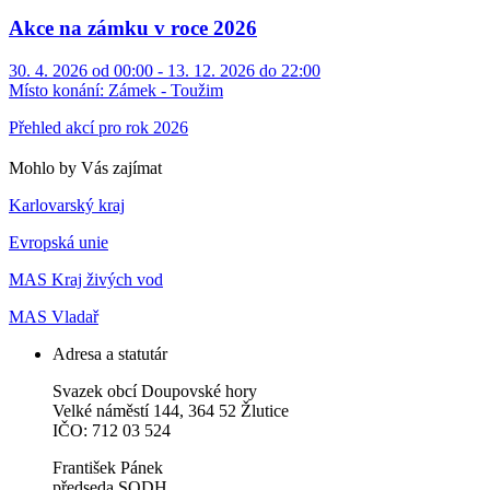
Akce na zámku v roce 2026
30. 4. 2026 od 00:00 - 13. 12. 2026 do 22:00
Místo konání:
Zámek - Toužim
Přehled akcí pro rok 2026
Mohlo by Vás zajímat
Karlovarský kraj
Evropská unie
MAS Kraj živých vod
MAS Vladař
Adresa a statutár
Svazek obcí Doupovské hory
Velké náměstí 144, 364 52 Žlutice
IČO: 712 03 524
František Pánek
předseda SODH