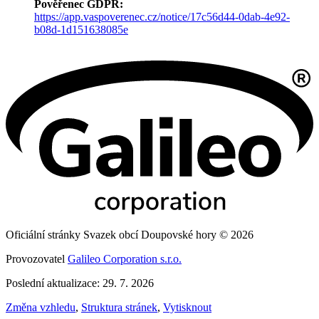
Pověřenec GDPR:
https://app.vaspoverenec.cz/notice/17c56d44-0dab-4e92-
b08d-1d151638085e
Oficiální stránky Svazek obcí Doupovské hory © 2026
Provozovatel
Galileo Corporation s.r.o.
Poslední aktualizace: 29. 7. 2026
Změna vzhledu
,
Struktura stránek
,
Vytisknout