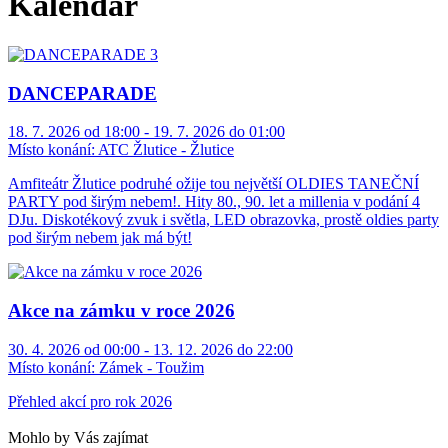
Kalendář
DANCEPARADE
18. 7. 2026 od 18:00 - 19. 7. 2026 do 01:00
Místo konání:
ATC Žlutice - Žlutice
Amfiteátr Žlutice podruhé ožije tou největší OLDIES TANEČNÍ
PARTY pod širým nebem!. Hity 80., 90. let a millenia v podání 4
DJu. Diskotékový zvuk i světla, LED obrazovka, prostě oldies party
pod širým nebem jak má být!
Akce na zámku v roce 2026
30. 4. 2026 od 00:00 - 13. 12. 2026 do 22:00
Místo konání:
Zámek - Toužim
Přehled akcí pro rok 2026
Mohlo by Vás zajímat