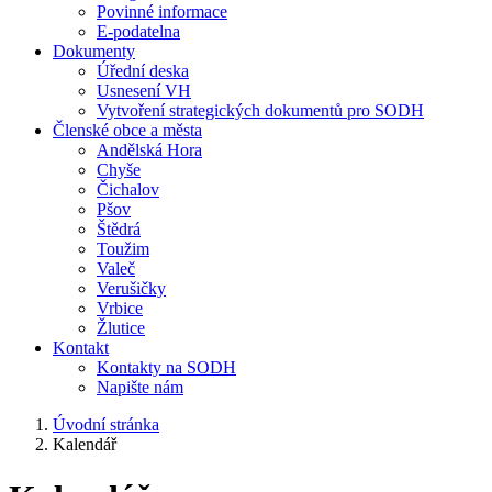
Povinné informace
E-podatelna
Dokumenty
Úřední deska
Usnesení VH
Vytvoření strategických dokumentů pro SODH
Členské obce a města
Andělská Hora
Chyše
Čichalov
Pšov
Štědrá
Toužim
Valeč
Verušičky
Vrbice
Žlutice
Kontakt
Kontakty na SODH
Napište nám
Úvodní stránka
Kalendář