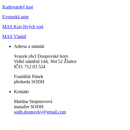
Karlovarský kraj
Evropská unie
MAS Kraj živých vod
MAS Vladař
Adresa a statutár
Svazek obcí Doupovské hory
Velké náměstí 144, 364 52 Žlutice
IČO: 712 03 524
František Pánek
předseda SODH
Kontakt
Martina Stojanovová
manažer SODH
sodh.doupovky@gmail.com