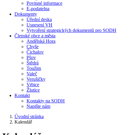
Povinné informace
E-podatelna
Dokumenty
Úřední deska
Usnesení VH
Vytvoření strategických dokumentů pro SODH
Členské obce a města
Andělská Hora
Chyše
Čichalov
Pšov
Štědrá
Toužim
Valeč
Verušičky
Vrbice
Žlutice
Kontakt
Kontakty na SODH
Napište nám
Úvodní stránka
Kalendář