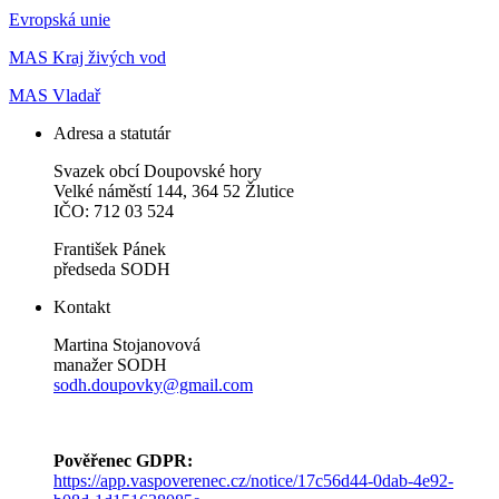
Evropská unie
MAS Kraj živých vod
MAS Vladař
Adresa a statutár
Svazek obcí Doupovské hory
Velké náměstí 144, 364 52 Žlutice
IČO: 712 03 524
František Pánek
předseda SODH
Kontakt
Martina Stojanovová
manažer SODH
sodh.doupovky@gmail.com
Pověřenec GDPR:
https://app.vaspoverenec.cz/notice/17c56d44-0dab-4e92-