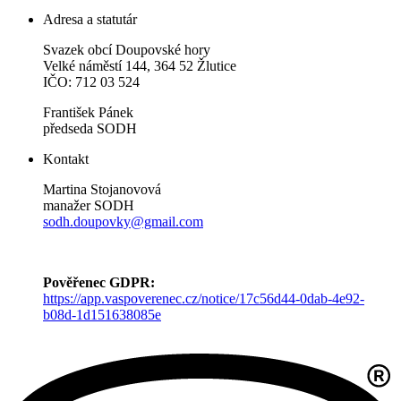
Adresa a statutár
Svazek obcí Doupovské hory
Velké náměstí 144, 364 52 Žlutice
IČO: 712 03 524
František Pánek
předseda SODH
Kontakt
Martina Stojanovová
manažer SODH
sodh.doupovky@gmail.com
Pověřenec GDPR:
https://app.vaspoverenec.cz/notice/17c56d44-0dab-4e92-
b08d-1d151638085e