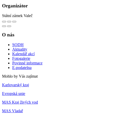
Organizátor
Státní zámek Valeč
O nás
SODH
Aktuality
Kalendář akcí
Fotogalerie
Povinné informace
E-podatelna
Mohlo by Vás zajímat
Karlovarský kraj
Evropská unie
MAS Kraj živých vod
MAS Vladař