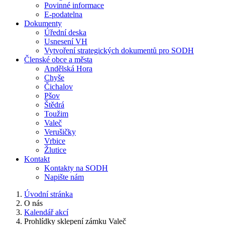
Povinné informace
E-podatelna
Dokumenty
Úřední deska
Usnesení VH
Vytvoření strategických dokumentů pro SODH
Členské obce a města
Andělská Hora
Chyše
Čichalov
Pšov
Štědrá
Toužim
Valeč
Verušičky
Vrbice
Žlutice
Kontakt
Kontakty na SODH
Napište nám
Úvodní stránka
O nás
Kalendář akcí
Prohlídky sklepení zámku Valeč