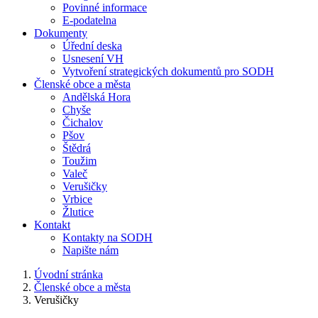
Povinné informace
E-podatelna
Dokumenty
Úřední deska
Usnesení VH
Vytvoření strategických dokumentů pro SODH
Členské obce a města
Andělská Hora
Chyše
Čichalov
Pšov
Štědrá
Toužim
Valeč
Verušičky
Vrbice
Žlutice
Kontakt
Kontakty na SODH
Napište nám
Úvodní stránka
Členské obce a města
Verušičky