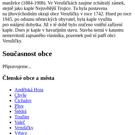
manželce (1884-1908). Ve Verušičkách zaujme zchátralý zámek,
stejně jako kaple Nejsvětější Trojice. Ta byla postavena
na jihovýchodním okraji obce Verušičky v roce 1742. Hned po roce
1945, po odsunu německých obyvatel, byla kaple využita
pro ustájení dobytka. Již v té době bylo zničeno vnitřní zařízení
kaple. Dnes je kaple v havarijním stavu. Stavba nemá v katastru
nemovitostí zapsaného vlastníka, pozemek pod ní patří obci
Verušičky.
Současnost obce
Připravujeme...
Členské obce a města
Andělská Hora
Chyše
Čichalov
Pšov
Štědrá
Toužim
Valeč
Verušičky
Vrbice