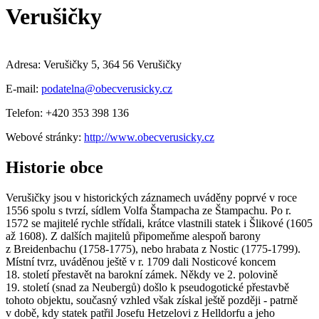
Verušičky
Adresa: Verušičky 5, 364 56 Verušičky
E-mail:
podatelna@obecverusicky.cz
Telefon: +420 353 398 136
Webové stránky:
http://www.obecverusicky.cz
Historie obce
Verušičky jsou v historických záznamech uváděny poprvé v roce
1556 spolu s tvrzí, sídlem Volfa Štampacha ze Štampachu. Po r.
1572 se majitelé rychle střídali, krátce vlastnili statek i Šlikové (1605
až 1608). Z dalších majitelů připomeňme alespoň barony
z Breidenbachu (1758-1775), nebo hrabata z Nostic (1775-1799).
Místní tvrz, uváděnou ještě v r. 1709 dali Nosticové koncem
18. století přestavět na barokní zámek. Někdy ve 2. polovině
19. století (snad za Neubergů) došlo k pseudogotické přestavbě
tohoto objektu, současný vzhled však získal ještě později - patrně
v době, kdy statek patřil Josefu Hetzelovi z Helldorfu a jeho