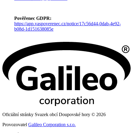
Pověřenec GDPR:
https://app.vaspoverenec.cz/notice/17c56d44-0dab-4e92-
b08d-1d151638085e
Oficiální stránky Svazek obcí Doupovské hory © 2026
Provozovatel
Galileo Corporation s.r.o.