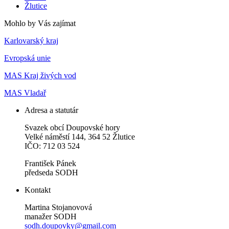
Žlutice
Mohlo by Vás zajímat
Karlovarský kraj
Evropská unie
MAS Kraj živých vod
MAS Vladař
Adresa a statutár
Svazek obcí Doupovské hory
Velké náměstí 144, 364 52 Žlutice
IČO: 712 03 524
František Pánek
předseda SODH
Kontakt
Martina Stojanovová
manažer SODH
sodh.doupovky@gmail.com