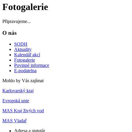
Fotogalerie
Připravujeme...
O nás
SODH
Aktuality
Kalendář akcí
Fotogalerie
Povinné informace
E-podatelna
Mohlo by Vás zajímat
Karlovarský kraj
Evropská unie
MAS Kraj živých vod
MAS Vladař
Adresa a statutár