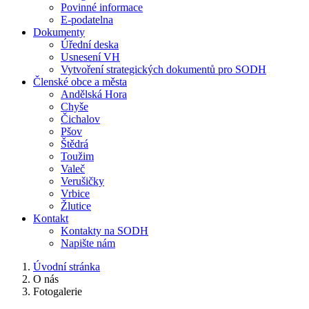
Povinné informace
E-podatelna
Dokumenty
Úřední deska
Usnesení VH
Vytvoření strategických dokumentů pro SODH
Členské obce a města
Andělská Hora
Chyše
Čichalov
Pšov
Štědrá
Toužim
Valeč
Verušičky
Vrbice
Žlutice
Kontakt
Kontakty na SODH
Napište nám
Úvodní stránka
O nás
Fotogalerie