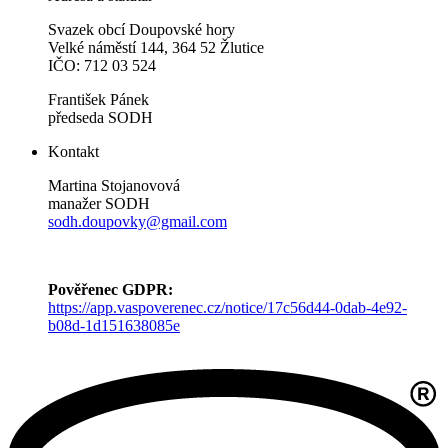
Svazek obcí Doupovské hory
Velké náměstí 144, 364 52 Žlutice
IČO: 712 03 524
František Pánek
předseda SODH
Kontakt
Martina Stojanovová
manažer SODH
sodh.doupovky@gmail.com
Pověřenec GDPR:
https://app.vaspoverenec.cz/notice/17c56d44-0dab-4e92-
b08d-1d151638085e