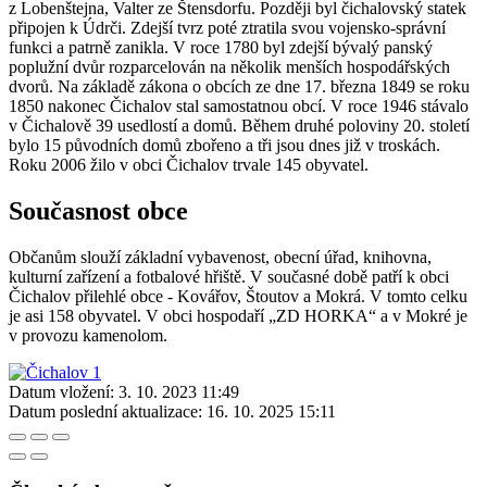
z Lobenštejna, Valter ze Štensdorfu. Později byl čichalovský statek
připojen k Údrči. Zdejší tvrz poté ztratila svou vojensko-správní
funkci a patrně zanikla. V roce 1780 byl zdejší bývalý panský
poplužní dvůr rozparcelován na několik menších hospodářských
dvorů. Na základě zákona o obcích ze dne 17. března 1849 se roku
1850 nakonec Čichalov stal samostatnou obcí. V roce 1946 stávalo
v Čichalově 39 usedlostí a domů. Během druhé poloviny 20. století
bylo 15 původních domů zbořeno a tři jsou dnes již v troskách.
Roku 2006 žilo v obci Čichalov trvale 145 obyvatel.
Současnost obce
Občanům slouží základní vybavenost, obecní úřad, knihovna,
kulturní zařízení a fotbalové hřiště. V současné době patří k obci
Čichalov přilehlé obce - Kovářov, Štoutov a Mokrá. V tomto celku
je asi 158 obyvatel. V obci hospodaří „ZD HORKA“ a v Mokré je
v provozu kamenolom.
Datum vložení:
3. 10. 2023 11:49
Datum poslední aktualizace:
16. 10. 2025 15:11