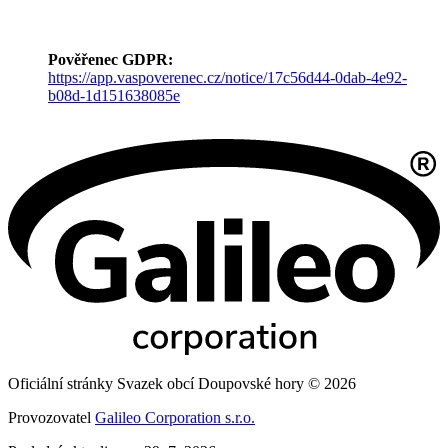
Pověřenec GDPR:
https://app.vaspoverenec.cz/notice/17c56d44-0dab-4e92-
b08d-1d151638085e
Oficiální stránky Svazek obcí Doupovské hory © 2026
Provozovatel
Galileo Corporation s.r.o.