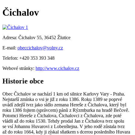
Čichalov
Adresa: Čichalov 55, 36452 Žlutice
E-mail:
obeccichalov@volny.cz
Telefon: +420 353 393 348
Webové stránky:
http://www.cichalov.cz
Historie obce
Obec Čichalov se nachází 1 km od silnice Karlovy Vary - Praha.
Nejstarší zmínka o vsi je již z roku 1386. Roku 1389 se poprvé
uvádí zdejší tvrz jako sídlo zemana Hereše z Čichalova, který byl
roku 1386 fojtem (správcem) pánů z Rýzmburka na hradě Bečově.
Potomci Hereše z Čichalova, Čichalovci z Čichalova, zde poté
vládli až do roku 1530. Tehdy prodal Jan z Čichalova tvrz spolu
se vsí Johannu Huvarovi z Lobenštejna. V jeho rodě zůstala tvrz
až do roku 1664, kdy ji získal sňatkem s dcerou posledního Huvara