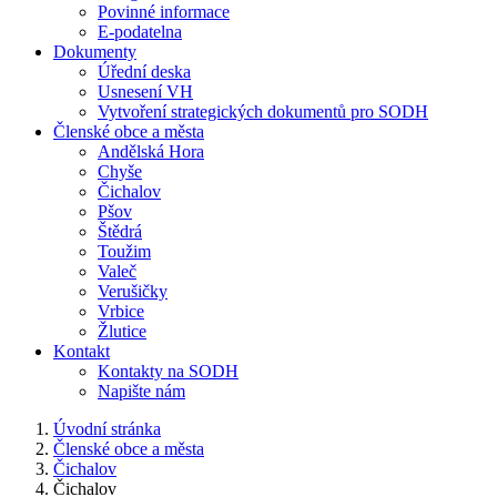
Povinné informace
E-podatelna
Dokumenty
Úřední deska
Usnesení VH
Vytvoření strategických dokumentů pro SODH
Členské obce a města
Andělská Hora
Chyše
Čichalov
Pšov
Štědrá
Toužim
Valeč
Verušičky
Vrbice
Žlutice
Kontakt
Kontakty na SODH
Napište nám
Úvodní stránka
Členské obce a města
Čichalov
Čichalov