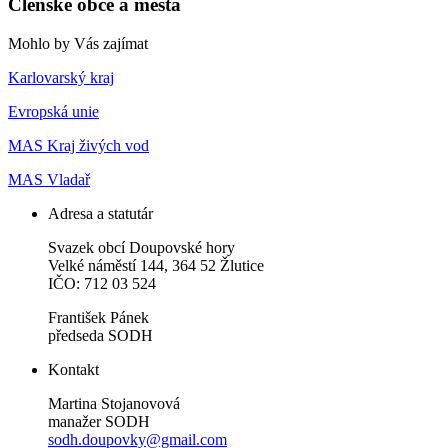
Členské obce a města
Mohlo by Vás zajímat
Karlovarský kraj
Evropská unie
MAS Kraj živých vod
MAS Vladař
Adresa a statutár
Svazek obcí Doupovské hory
Velké náměstí 144, 364 52 Žlutice
IČO: 712 03 524
František Pánek
předseda SODH
Kontakt
Martina Stojanovová
manažer SODH
sodh.doupovky@gmail.com