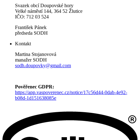
Svazek obcí Doupovské hory
Velké náměstí 144, 364 52 Žlutice
IČO: 712 03 524
František Pánek
předseda SODH
Kontakt
Martina Stojanovová
manažer SODH
sodh.doupovky@gmail.com
Pověřenec GDPR:
https://app.vaspoverenec.cz/notice/17c56d44-0dab-4e92-
b08d-1d151638085e