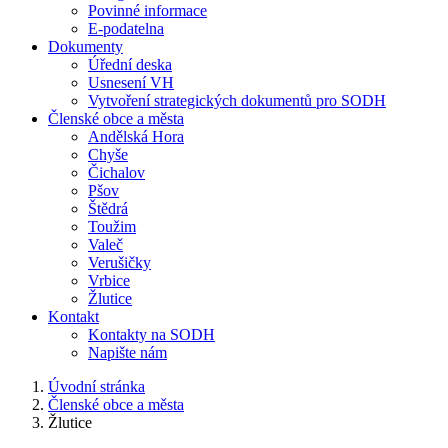
Povinné informace
E-podatelna
Dokumenty
Úřední deska
Usnesení VH
Vytvoření strategických dokumentů pro SODH
Členské obce a města
Andělská Hora
Chyše
Čichalov
Pšov
Štědrá
Toužim
Valeč
Verušičky
Vrbice
Žlutice
Kontakt
Kontakty na SODH
Napište nám
Úvodní stránka
Členské obce a města
Žlutice